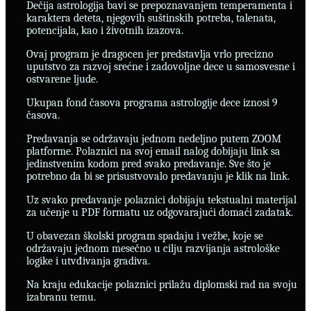
Dečija astrologija bavi se prepoznavanjem temperamenta i
karaktera deteta, njegovih suštinskih potreba, talenata,
potencijala, kao i životnih izazova.
Ovaj program je dragocen jer predstavlja vrlo precizno
uputstvo za razvoj srećne i zadovoljne dece u samosvesne i
ostvarene ljude.
Ukupan fond časova programa astrologije dece iznosi 9
časova.
Predavanja se održavaju jednom nedeljno putem ZOOM
platforme. Polaznici na svoj email nalog dobijaju link sa
jedinstvenim kodom pred svako predavanje. Sve što je
potrebno da bi se prisustvovalo predavanju je klik na link.
Uz svako predavanje polaznici dobijaju tekstualni materijal
za učenje u PDF formatu uz odgovarajući domaći zadatak.
U obavezan školski program spadaju i vežbe, koje se
održavaju jednom mesečno u cilju razvijanja astrološke
logike i utvđivanja gradiva.
Na kraju edukacije polaznici prilažu diplomski rad na svoju
izabranu temu.