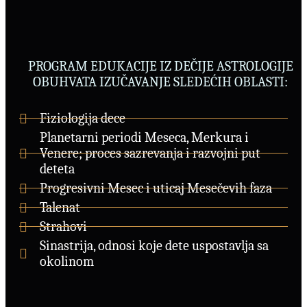
PROGRAM EDUKACIJE IZ DEČIJE ASTROLOGIJE
OBUHVATA IZUČAVANJE SLEDEĆIH OBLASTI:
Fiziologija dece
Planetarni periodi Meseca, Merkura i
Venere; proces sazrevanja i razvojni put
deteta
Progresivni Mesec i uticaj Mesečevih faza
Talenat
Strahovi
Sinastrija, odnosi koje dete uspostavlja sa
okolinom