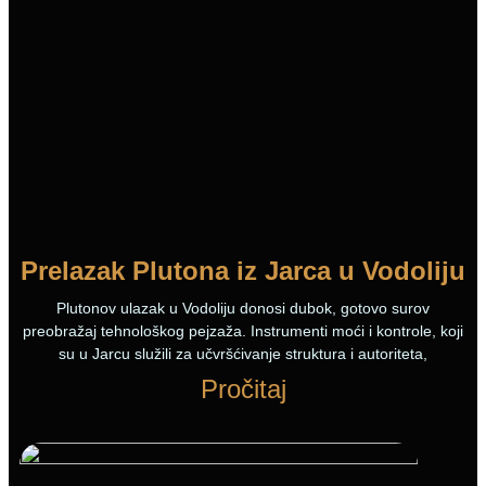
Prelazak Plutona iz Jarca u Vodoliju
Plutonov ulazak u Vodoliju donosi dubok, gotovo surov
preobražaj tehnološkog pejzaža. Instrumenti moći i kontrole, koji
su u Jarcu služili za učvršćivanje struktura i autoriteta,
Pročitaj