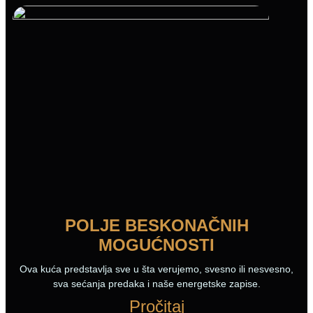
POLJE BESKONAČNIH
MOGUĆNOSTI
Ova kuća predstavlja sve u šta verujemo, svesno ili nesvesno,
sva sećanja predaka i naše energetske zapise.
Pročitaj