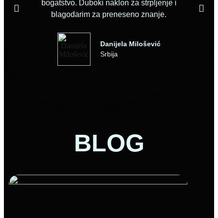
bogatstvo. Duboki naklon za strpljenje i
blagodarim za preneseno znanje.
Danijela Milošević
Srbija
BLOG