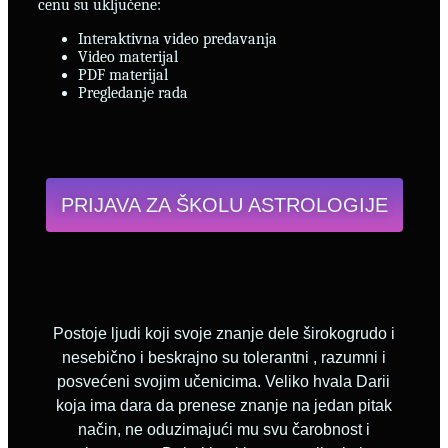
cenu su uključene:
Interaktivna video predavanja
Video materijal
PDF materijal
Pregledanje rada
PRIJAVA ZA ŠKOLU ASTROLOGIJE
Postoje ljudi koji svoje znanje dele širokogrudo i
nesebično i beskrajno su tolerantni , razumni i
posvećeni svojim učenicima. Veliko hvala Darii
koja ima dara da prenese znanje na jedan pitak
način, ne oduzimajući mu svu čarobnost i