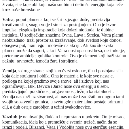
života, sile koje oblikuju našu sudbinu i definišu energiju koja teče
kroz naše horoskope.
Vatra
, poput plamena koji se širi iz jezgra duše, predstavlja
kreativnu silu, snagu volje i strast za postojanjem. Ona je izvor
impulsa, eksplozija inspiracije koja dolazi niotkuda, iz dubine
instinkta. U zodijačkim znacima Ovna, Lava i Strelca, Vatra plamti
neobuzdano, traži prostor za izražavanje, dok svetlost koju donosi
obasjava put, hrani ego i motiviše na akciju. Ali kao što svaki
plamen može da sagori, tako i Vatra nosi opasnost besa, destrukcije,
preterane ambicije, gubitka kontrole. Ovo je element koji traži stalnu
pažnju, ravnotežu između žara i strpljenja.
Zemlja
, s druge strane, stoji kao čvrst oslonac, tiha i postojana sila
koja daje strukturu i oblik. Ona je materija iz koje sve nastaje,
podloga na kojoj gradimo svoje snove, ali i zidove koji nas
ograničavaju. Bik, Devica i Jarac nose ovu energiju u sebi,
predstavljajući praktičnost, odgovornost, težnju ka stabilnosti.
Zemlja nas drži uz stvarnost, ali nas može i zadržati predugo u tami
svojih sopstvenih granica, u svetu gde materijalno postaje primarni
cilj, a duh ostaje zarobljen u težini svakodnevice.
Vazduh
je neuhvatljiv, fluidan i neprestano u pokretu. On je misao,
komunikacija, ideja koja premošćuje svemir, tražeći način da se
izrazi i podeli. Blizanci, Vaga i Vodolija nose ovu eteričnu esenciju,