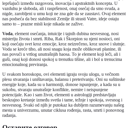
lepršajući između razgovora, inovacija i apstraktnih koncepta. U
vazduhu je sloboda, ali i raspršenost, onaj osećaj da smo svuda, a
nigde, zarobljeni u umu koji ne zna gde da se zaustavi. Ovaj element
nas podseća da bez stabilnosti Zemlje ili strasti Vatre, ideje ostaju
samo to – prazne misli koje nikada ne zažive.
Voda
, element osećanja, intuicije i tajnih dubina nesvesnog, nosi
misteriju života i smrti. Riba, Rak i Škorpion su njeni nosioci, oni
koji osećaju svet kroz emocije, kroz neizrečeno, kroz snove i slutnje.
Voda se kreće tiho, ali nosi snagu koja može oblikovati planine, ili
nas povući u vrtlog unutrašnjih haosa. To je element koji leči, ali i
guši, onaj koji donosi spokoj u trenutku tišine, ali i bol u trenucima
emocionalnog previranja.
U svakom horoskopu, ovi elementi igraju svoju ulogu, u večnom
plesu stvaranja i uništavanja, balansu i preterivanju. Oni su suštinske
energije koje, kada su u harmoniji, donose ispunjenje, a kada su u
sukobu, stvaraju unutrašnje konflikte, nemire i neispunjene
potencijale. Kao i sam život, elementi u astrologiji predstavljaju
beskrajno kretanje između svetla i tame, težnje i spokoja, svesnog i
nesvesnog. Svaki od njih je putokaz ka dubljem razumevanju našeg
mesta u univerzumu, unutar ciklusa rođenja, rasta, smrti i ponovnog
rađanja.
Оставите одговор