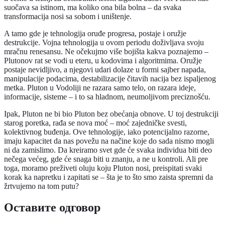
suočava sa istinom, ma koliko ona bila bolna – da svaka
transformacija nosi sa sobom i uništenje.
A tamo gde je tehnologija oruđe progresa, postaje i oružje
destrukcije. Vojna tehnologija u ovom periodu doživljava svoju
mračnu renesansu. Ne očekujmo više bojišta kakva poznajemo –
Plutonov rat se vodi u eteru, u kodovima i algoritmima. Oružje
postaje nevidljivo, a njegovi udari dolaze u formi sajber napada,
manipulacije podacima, destabilizacije čitavih nacija bez ispaljenog
metka. Pluton u Vodoliji ne razara samo telo, on razara ideje,
informacije, sisteme – i to sa hladnom, neumoljivom preciznošću.
Ipak, Pluton ne bi bio Pluton bez obećanja obnove. U toj destrukciji
starog poretka, rađa se nova moć – moć zajedničke svesti,
kolektivnog buđenja. Ove tehnologije, iako potencijalno razorne,
imaju kapacitet da nas povežu na načine koje do sada nismo mogli
ni da zamislimo. Da kreiramo svet gde će svaka individua biti deo
nečega većeg, gde će snaga biti u znanju, a ne u kontroli. Ali pre
toga, moramo preživeti oluju koju Pluton nosi, preispitati svaki
korak ka napretku i zapitati se – šta je to što smo zaista spremni da
žrtvujemo na tom putu?
Оставите одговор