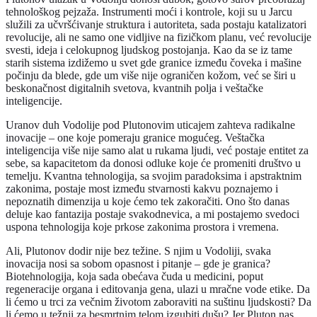
tehnološkog pejzaža. Instrumenti moći i kontrole, koji su u Jarcu
služili za učvršćivanje struktura i autoriteta, sada postaju katalizatori
revolucije, ali ne samo one vidljive na fizičkom planu, već revolucije
svesti, ideja i celokupnog ljudskog postojanja. Kao da se iz tame
starih sistema izdižemo u svet gde granice između čoveka i mašine
počinju da blede, gde um više nije ograničen kožom, već se širi u
beskonačnost digitalnih svetova, kvantnih polja i veštačke
inteligencije.
Uranov duh Vodolije pod Plutonovim uticajem zahteva radikalne
inovacije – one koje pomeraju granice mogućeg. Veštačka
inteligencija više nije samo alat u rukama ljudi, već postaje entitet za
sebe, sa kapacitetom da donosi odluke koje će promeniti društvo u
temelju. Kvantna tehnologija, sa svojim paradoksima i apstraktnim
zakonima, postaje most između stvarnosti kakvu poznajemo i
nepoznatih dimenzija u koje ćemo tek zakoračiti. Ono što danas
deluje kao fantazija postaje svakodnevica, a mi postajemo svedoci
uspona tehnologija koje prkose zakonima prostora i vremena.
Ali, Plutonov dodir nije bez težine. S njim u Vodoliji, svaka
inovacija nosi sa sobom opasnost i pitanje – gde je granica?
Biotehnologija, koja sada obećava čuda u medicini, poput
regeneracije organa i editovanja gena, ulazi u mračne vode etike. Da
li ćemo u trci za večnim životom zaboraviti na suštinu ljudskosti? Da
li ćemo u težnji za besmrtnim telom izgubiti dušu? Jer Pluton nas